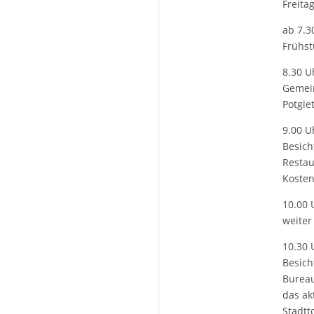
Freita
ab 7.3
Frühst
8.30 U
Gemein
Potgie
9.00 U
Besich
Restau
Kosten
10.00 
weiter
10.30 
Besich
Burea
das ak
Stadtt