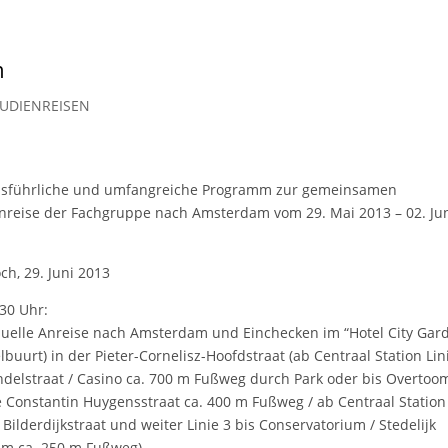
m
UDIENREISEN
usführliche und umfangreiche Programm zur gemeinsamen
nreise der Fachgruppe nach Amsterdam vom 29. Mai 2013 – 02. Ju
ch, 29. Juni 2013
.30 Uhr:
duelle Anreise nach Amsterdam und Einchecken im “Hotel City Gar
lbuurt) in der Pieter-Cornelisz-Hoofdstraat (ab Centraal Station Lini
ndelstraat / Casino ca. 700 m Fußweg durch Park oder bis Overtoo
e Constantin Huygensstraat ca. 400 m Fußweg / ab Centraal Station 
s Bilderdijkstraat und weiter Linie 3 bis Conservatorium / Stedelijk
m ca. 250 m Fußweg)