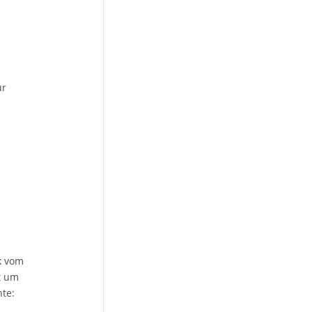
ur
k vom
t um
te: