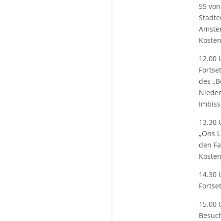
55 von
Stadte
Amste
Kosten 
12.00 
Fortse
des „B
Nieder
Imbiss
13.30 
„Ons L
den Fa
Kosten 
14.30 
Fortse
15.00 
Besuch