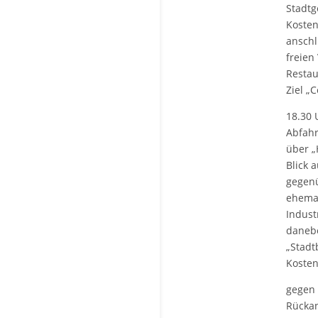
Stadtg
Kosten 
anschl
freien
Restau
Ziel „C
18.30 
Abfahr
über „
Blick 
gegenü
ehemal
Indust
danebe
„Stadt
Kosten
gegen 
Rückan