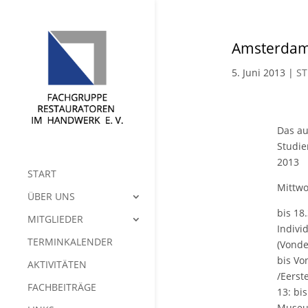
Amsterda
5. Juni 2013
|
ST
Das a
Studie
2013
START
Mittwo
ÜBER UNS
bis 18
MITGLIEDER
Indivi
TERMINKALENDER
(Vonde
bis Vo
AKTIVITÄTEN
/Eerst
FACHBEITRÄGE
13: bi
Museu