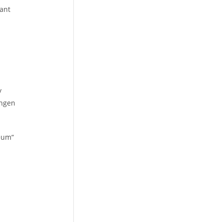
ant
/
ungen
eum“