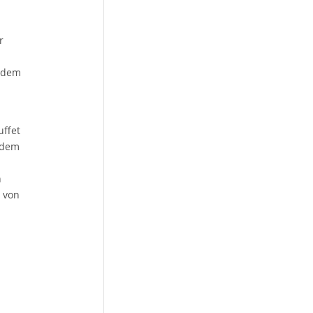
r
t dem
uffet
endem
n
 von