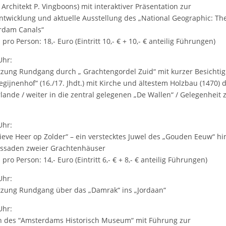
 Architekt P. Vingboons) mit interaktiver Präsentation zur
ntwicklung und aktuelle Ausstellung des „National Geographic: Th
rdam Canals“
pro Person: 18,- Euro (Eintritt 10,- € + 10,- € anteilig Führungen)
Uhr:
tzung Rundgang durch „ Grachtengordel Zuid“ mit kurzer Besichti
egijnenhof“ (16./17. Jhdt.) mit Kirche und ältestem Holzbau (1470) 
lande / weiter in die zentral gelegenen „De Wallen“ / Gelegenheit
Uhr:
ieve Heer op Zolder“ – ein verstecktes Juwel des „Gouden Eeuw“ hi
ssaden zweier Grachtenhäuser
pro Person: 14,- Euro (Eintritt 6,- € + 8,- € anteilig Führungen)
Uhr:
tzung Rundgang über das „Damrak“ ins „Jordaan“
Uhr:
 des “Amsterdams Historisch Museum“ mit Führung zur