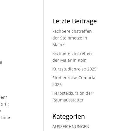
Letzte Beiträge
Fachbereichstreffen
der Steinmetze in
Mainz
Fachbereichstreffen
der Maler in Köln
ni
Kurzstudienreise 2025
Studienreise Cumbria
2026
Herbstexkursion der
den“
Raumausstatter
e 1 :
m
Kategorien
Linie
AUSZEICHNUNGEN