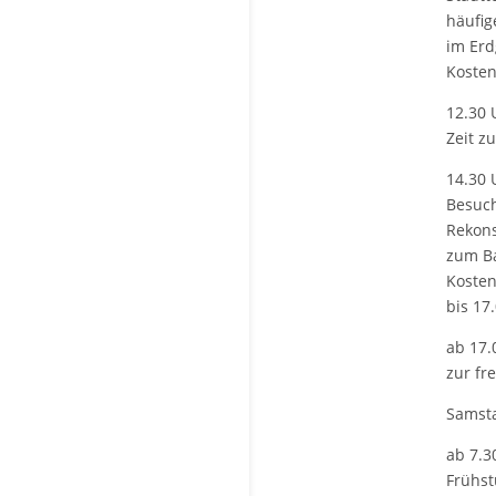
häufig
im Erd
Kosten
12.30 
Zeit z
14.30 
Besuch
Rekons
zum Ba
Kosten 
bis 17
ab 17.
zur fr
Samsta
ab 7.3
Frühst