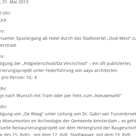
g, 31. Mai 2013
0 Uhr:
ück
hr:
samer Spaziergang ab Hotel durch das Stadtviertel „Oud-West“ z
terstraat
hr:
tigung der „Potgieterschool/Da Vincischool“ – ein oft publiziertes
rierungsprojekt unter Federführung von aayu architecten
 pro Person: 10,- €
Uhr:
 je nach Wunsch mit Tram oder per Fiets zum „Nieuwmarkt“
Uhr:
tigung von „De Waag“ unter Leitung von Dr. Gabri van Tussenbroe
u Monumenten en Archeologie der Gemeente Amsterdam – es geh
tuelle Restaurierungsprojekt vor dem Hintergrund der Baugeschich
or des 15. Jhdts., seit dem 17. Jhdt. Stadtwaage, seit dem 19. Jhdt.