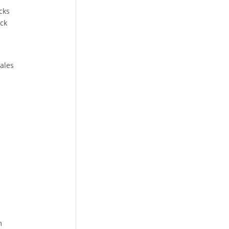
cks
ck
ales
m