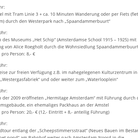
hr:
el mit Tram Linie 3 + ca. 10 Minuten Wanderung oder per Fiets (fie
km) durch den Westerpark nach „Spaandammerbuurt“
Uhr:
 des Museums „Het Schip“ (Amsterdamse School 1915 – 1925) mit
g von Alice Roegholt durch die Wohnsiedlung Spaandammerbuur
 pro Person: 8,- €
Uhr:
ise zur freien Verfügung z.B. im nahegelegenen Kulturzentrum in
„Westergasfabriek“ und oder weiter zum „Waterlooplein“
Uhr:
 der 2009 eröffneten „Hermitage Amsterdam“ mit Führung durch 
sgebäude, ein ehemaliges Packhaus an der Amstel
pro Person: 20,- € (12,- Eintritt + 8,- anteilig Führung)
Uhr:
dtour entlang der „Scheepstimmersstraat“ (Neues Bauen im Besta
het pond“ am Bahnhof weiter nach Amsterdam-Noord in die