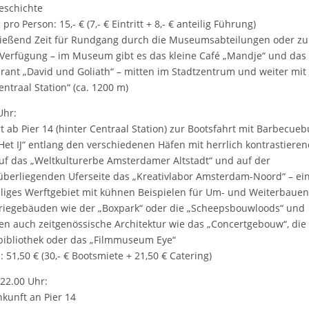
eschichte
pro Person: 15,- € (7,- € Eintritt + 8,- € anteilig Führung)
ießend Zeit für Rundgang durch die Museumsabteilungen oder zu
 Verfügung – im Museum gibt es das kleine Café „Mandje“ und das
rant „David und Goliath“ – mitten im Stadtzentrum und weiter mi
entraal Station“ (ca. 1200 m)
Uhr:
t ab Pier 14 (hinter Centraal Station) zur Bootsfahrt mit Barbecueb
Het IJ“ entlang den verschiedenen Häfen mit herrlich kontrastier
auf das „Weltkulturerbe Amsterdamer Altstadt“ und auf der
berliegenden Uferseite das „Kreativlabor Amsterdam-Noord“ – ei
iges Werftgebiet mit kühnen Beispielen für Um- und Weiterbauen
riegebäuden wie der „Boxpark“ oder die „Scheepsbouwloods“ und
n auch zeitgenössische Architektur wie das „Concertgebouw“, die
bibliothek oder das „Filmmuseum Eye“
: 51,50 € (30,- € Bootsmiete + 21,50 € Catering)
22.00 Uhr:
kunft an Pier 14