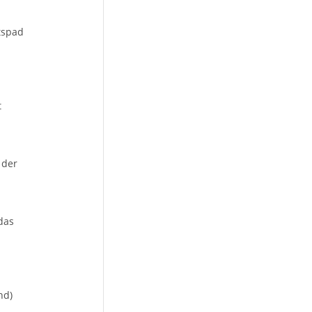
tspad
t
 der
das
nd)