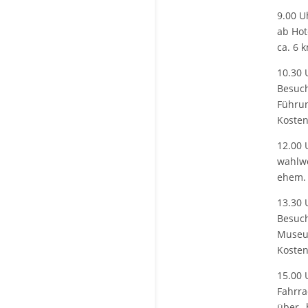
9.00 U
ab Hot
ca. 6 
10.30 
Besuch
Führun
Kosten
12.00 
wahlwe
ehem. 
13.30 
Besuch
Museum
Kosten 
15.00 
Fahrra
über „