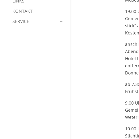
LINKS
KONTAKT
19.00 
Gemein
SERVICE
stick“
Kosten
anschl
Abendl
Hotel 
entfer
Donner
ab 7.3
Frühst
9.00 U
Gemein
Weteri
10.00 
Sticht