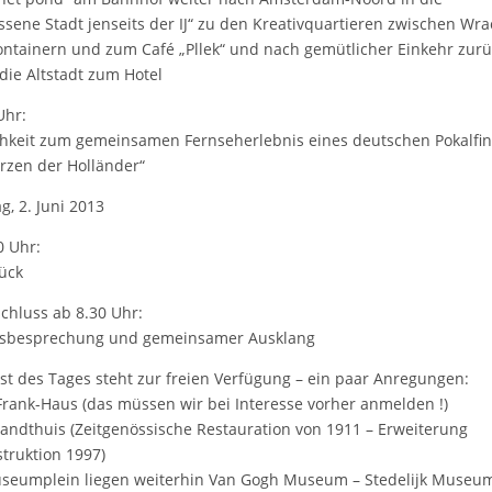
ssene Stadt jenseits der IJ“ zu den Kreativquartieren zwischen Wra
ntainern und zum Café „Pllek“ und nach gemütlicher Einkehr zurü
die Altstadt zum Hotel
Uhr:
hkeit zum gemeinsamen Fernseherlebnis eines deutschen Pokalfin
rzen der Holländer“
g, 2. Juni 2013
0 Uhr:
ück
chluss ab 8.30 Uhr:
ssbesprechung und gemeinsamer Ausklang
st des Tages steht zur freien Verfügung – ein paar Anregungen:
rank-Haus (das müssen wir bei Interesse vorher anmelden !)
ndthuis (Zeitgenössische Restauration von 1911 – Erweiterung
truktion 1997)
eumplein liegen weiterhin Van Gogh Museum – Stedelijk Museu