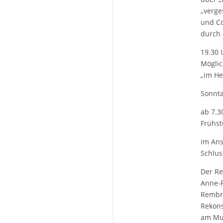
„verge
und Co
durch 
19.30 
Möglic
„im He
Sonnta
ab 7.3
Frühst
im Ans
Schlu
Der Re
Anne-F
Rembra
Rekons
am Mus