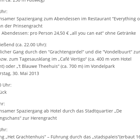
Uhr:
samer Spaziergang zum Abendessen im Restaurant “Everything o
 an der Prinsengracht
 Abendessen: pro Person 24,50 € „all you can eat“ ohne Getränke
ießend (ca. 22.00 Uhr):
icher Gang durch den “Grachtengordel“ und die “Vondelbuurt“ z
bzw. zum Tagesausklang im „Café Vertigo“ (ca. 400 m vom Hotel
nt) oder „’t Blauwe Theehuis“ (ca. 700 m) im Vondelpark
stag, 30. Mai 2013
0 Uhr:
ück
hr:
samer Spaziergang ab Hotel durch das Stadtquartier „De
ngschans“ zur Herengracht
Uhr:
ing „Het Grachtenhuis“ – Führung durch das „stadspaleis“(erbaut 1