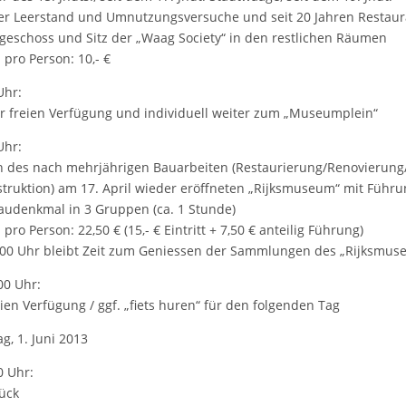
er Leerstand und Umnutzungsversuche und seit 20 Jahren Restaur
geschoss und Sitz der „Waag Society“ in den restlichen Räumen
 pro Person: 10,- €
Uhr:
ur freien Verfügung und individuell weiter zum „Museumplein“
Uhr:
 des nach mehrjährigen Bauarbeiten (Restaurierung/Renovierung
truktion) am 17. April wieder eröffneten „Rijksmuseum“ mit Führ
udenkmal in 3 Gruppen (ca. 1 Stunde)
pro Person: 22,50 € (15,- € Eintritt + 7,50 € anteilig Führung)
.00 Uhr bleibt Zeit zum Geniessen der Sammlungen des „Rijksmus
00 Uhr:
eien Verfügung / ggf. „fiets huren“ für den folgenden Tag
g, 1. Juni 2013
0 Uhr:
ück