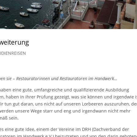
weiterung
UDIENREISEN
hen sie – Restauratorinnen und Restauratoren im Handwerk…
haben eine gute, umfangreiche und qualifizierende Ausbildung
en, haben in ihrer Prüfung gezeigt, was sie können und irgendwie i
Wir tun gut daran, uns nicht auf unseren Lorbeeren auszuruhen, d
erden unsere Wege starr und eng und irgendwann nicht mehr
mäß sein.
 es eine gute Idee, einem der Vereine im DRH (Dachverband der
ratoren im Handwerk e.V.) beizutreten und von den darin gebote