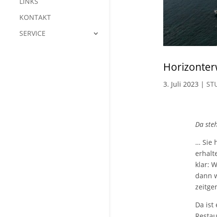
LINKS
KONTAKT
SERVICE
Horizonter
3. Juli 2023
|
ST
Da ste
… Sie 
erhalt
klar: 
dann w
zeitge
Da ist
Restau