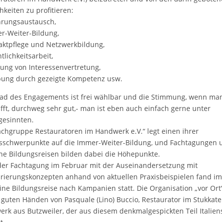
hkeiten zu profitieren:
hrungsaustausch,
r-Weiter-Bildung,
aktpflege und Netzwerkbildung,
tlichkeitsarbeit,
kung von Interessenvertretung,
ung durch gezeigte Kompetenz usw.
ad des Engagements ist frei wählbar und die Stimmung, wenn ma
rifft, durchweg sehr gut,- man ist eben auch einfach gerne unter
gesinnten.
achgruppe Restauratoren im Handwerk e.V.“ legt einen ihrer
sschwerpunkte auf die Immer-Weiter-Bildung, und Fachtagungen 
che Bildungsreisen bilden dabei die Höhepunkte.
er Fachtagung im Februar mit der Auseinandersetzung mit
rierungskonzepten anhand von aktuellen Praxisbeispielen fand i
ine Bildungsreise nach Kampanien statt. Die Organisation „vor Ort“
 guten Händen von Pasquale (Lino) Buccio, Restaurator im Stukkate
rk aus Butzweiler, der aus diesem denkmalgespickten Teil Italien