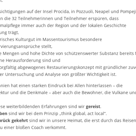
t.
sichtigungen auf der Insel Procida, in Pozzuoli, Neapel und Pompej
n die 32 Teilnehmerinnen und Teilnehmer erspüren, dass
malpflege immer auch der Region und der lokalen Geschichte
ng trägt,
orisches Kulturgut im Massentourismus besondere
vierungsansprüche stellt,
e Mengen und hohe Dichte von schützenswerter Substanz bereits 
ine Herausforderung sind und
sorgfältig abgewogenes Restaurierungskonzept mit gründlicher zuv
ter Untersuchung und Analyse von größter Wichtigkeit ist.
ien hat einen starken Eindruck bei Allen hinterlassen – die
ektur und die Denkmale – aber auch die Bewohner, die Vulkane un
ese weiterbildenden Erfahrungen sind wir
gereist
.
eben
sind wir bei dem Prinzip „think global, act local“.
urück gekehrt
sind wir in unsere Heimat, die erst durch das Reise
zu einer bloßen Coach verkommt.