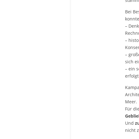
stamm
Bei Be
konnte
– Denk
Rechnu
– hist
Konser
– groß
sich e
– ein 
erfolg
Kampan
Archit
Meer.
Für di
Gebli
Und
z
nicht 