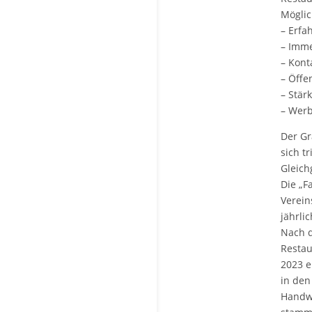
Möglic
– Erfa
– Imme
– Kont
– Öffen
– Stär
– Werb
Der Gr
sich t
Gleich
Die „F
Verein
jährli
Nach d
Restau
2023 e
in den
Handwe