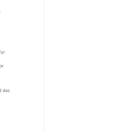
i
für
or
d das
n